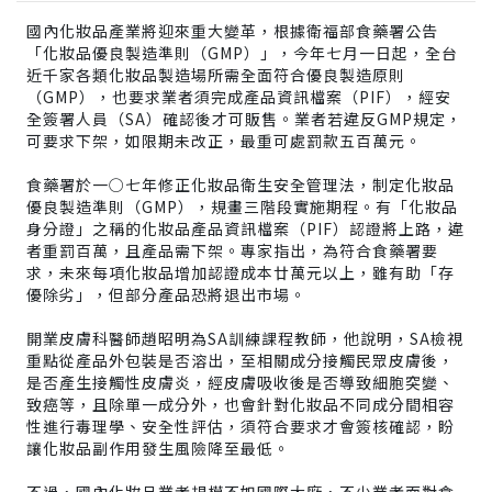
國內化妝品產業將迎來重大變革，根據衛福部食藥署公告
「化妝品優良製造準則（GMP）」，今年七月一日起，全台
近千家各類化妝品製造場所需全面符合優良製造原則
（GMP），也要求業者須完成產品資訊檔案（PIF），經安
全簽署人員（SA）確認後才可販售。業者若違反GMP規定，
可要求下架，如限期未改正，最重可處罰款五百萬元。
食藥署於一○七年修正化妝品衛生安全管理法，制定化妝品
優良製造準則（GMP），規畫三階段實施期程。有「化妝品
身分證」之稱的化妝品產品資訊檔案（PIF）認證將上路，違
者重罰百萬，且產品需下架。專家指出，為符合食藥署要
求，未來每項化妝品增加認證成本廿萬元以上，雖有助「存
優除劣」，但部分產品恐將退出市場。
開業皮膚科醫師趙昭明為SA訓練課程教師，他說明，SA檢視
重點從產品外包裝是否溶出，至相關成分接觸民眾皮膚後，
是否產生接觸性皮膚炎，經皮膚吸收後是否導致細胞突變、
致癌等，且除單一成分外，也會針對化妝品不同成分間相容
性進行毒理學、安全性評估，須符合要求才會簽核確認，盼
讓化妝品副作用發生風險降至最低。
不過，國內化妝品業者規模不如國際大廠，不少業者面對食