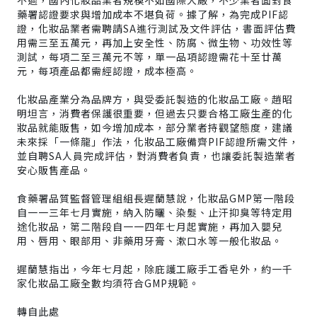
藥署認證要求與增加成本不堪負荷。據了解，為完成PIF認
證，化妝品業者需聘請SA進行測試及文件評估，書面評估費
用需三至五萬元，再加上安全性、防腐、微生物、功效性等
測試，每項二至三萬元不等，單一品項認證需花十至廿萬
元，每項產品都需經認證，成本極高。
化妝品產業分為品牌方，與受委託製造的化妝品工廠。趙昭
明坦言，消費者保護很重要，但過去只要合格工廠生產的化
妝品就能販售，如今增加成本，部分業者持觀望態度，建議
未來採「一條龍」作法，化妝品工廠備齊PIF認證所需文件，
並自聘SA人員完成評估，對消費者負責，也讓委託製造業者
安心販售產品。
食藥署品質監督管理組組長遲蘭慧說，化妝品GMP第一階段
自一一三年七月實施，納入防曬、染髮、止汗抑臭等特定用
途化妝品，第二階段自一一四年七月起實施，再加入嬰兒
用、唇用、眼部用、非藥用牙膏、漱口水等一般化妝品。
遲蘭慧指出，今年七月起，除庇護工廠手工香皂外，約一千
家化妝品工廠全數均須符合GMP規範。
轉自此處