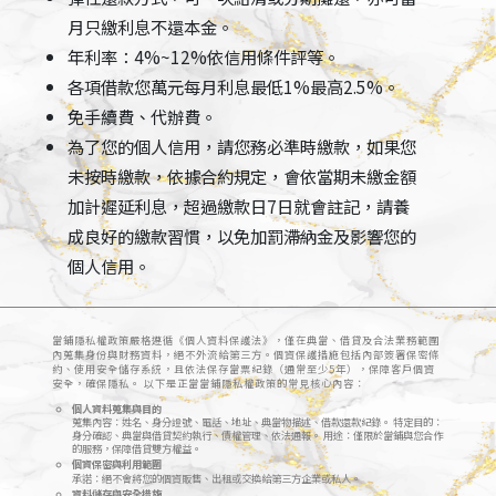
月只繳利息不還本金。
年利率：4%~12%依信用條件評等。
各項借款您萬元每月利息最低1%最高2.5%。
免手續費、代辦費。
為了您的個人信用，請您務必準時繳款，如果您
未按時繳款，依據合約規定，會依當期未繳金額
加計遲延利息，超過繳款日7日就會註記，請養
成良好的繳款習慣，以免加罰滯納金及影響您的
個人信用。
當鋪隱私權政策嚴格遵循《個人資料保護法》，僅在典當、借貸及合法業務範圍
內蒐集身份與財務資料，絕不外流給第三方。個資保護措施包括內部簽署保密條
約、使用安全儲存系統，且依法保存當票紀錄（通常至少5年），保障客戶個資
安全，確保隱私。 以下是正當當鋪隱私權政策的常見核心內容：
個人資料蒐集與目的
蒐集內容：姓名、身分證號、電話、地址、典當物描述、借款還款紀錄。 特定目的：
身分確認、典當與借貸契約執行、債權管理、依法通報。 用途：僅限於當鋪與您合作
的服務，保障借貸雙方權益。
個資保密與利用範圍
承諾：絕不會將您的個資販售、出租或交換給第三方企業或私人。
資料儲存與安全措施