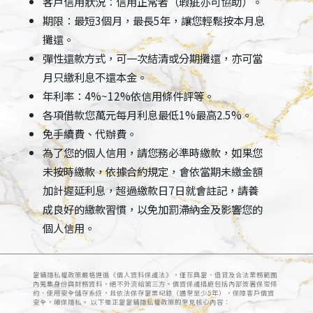
客戶信用狀況：信用正常者（瑕疵亦可協助）。
期限：最短3個月，最長5年，讓您輕鬆按本月息
攤還。
彈性還款方式，可一次結清或分期攤還，亦可當
月只繳利息不還本金。
年利率：4%~12%依信用條件評等。
各項借款您萬元每月利息最低1%最高2.5%。
免手續費、代辦費。
為了您的個人信用，請您務必準時繳款，如果您
未按時繳款，依據合約規定，會依當期未繳金額
加計遲延利息，超過繳款日7日就會註記，請養
成良好的繳款習慣，以免加罰滯納金及影響您的
個人信用。
當鋪隱私權政策嚴格遵循《個人資料保護法》，僅在典當、借貸及合法業務範圍
內蒐集身份與財務資料，絕不外流給第三方。個資保護措施包括內部簽署保密條
約、使用安全儲存系統，且依法保存當票紀錄（通常至少5年），保障客戶個資
安全，確保隱私。 以下是正當當鋪隱私權政策的常見核心內容：