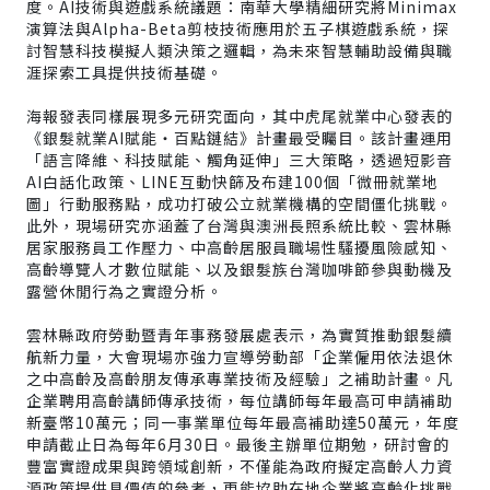
度。AI技術與遊戲系統議題：南華大學精細研究將Minimax
演算法與Alpha-Beta剪枝技術應用於五子棋遊戲系統，探
討智慧科技模擬人類決策之邏輯，為未來智慧輔助設備與職
涯探索工具提供技術基礎。
海報發表同樣展現多元研究面向，其中虎尾就業中心發表的
《銀髮就業AI賦能・百點鏈結》計畫最受矚目。該計畫運用
「語言降維、科技賦能、觸角延伸」三大策略，透過短影音
AI白話化政策、LINE互動快篩及布建100個「微冊就業地
圖」行動服務點，成功打破公立就業機構的空間僵化挑戰。
此外，現場研究亦涵蓋了台灣與澳洲長照系統比較、雲林縣
居家服務員工作壓力、中高齡居服員職場性騷擾風險感知、
高齡導覽人才數位賦能、以及銀髮族台灣咖啡節參與動機及
露營休閒行為之實證分析。
雲林縣政府勞動暨青年事務發展處表示，為實質推動銀髮續
航新力量，大會現場亦強力宣導勞動部「企業僱用依法退休
之中高齡及高齡朋友傳承專業技術及經驗」之補助計畫。凡
企業聘用高齡講師傳承技術，每位講師每年最高可申請補助
新臺幣10萬元；同一事業單位每年最高補助達50萬元，年度
申請截止日為每年6月30日。最後主辦單位期勉，研討會的
豐富實證成果與跨領域創新，不僅能為政府擬定高齡人力資
源政策提供具價值的參考，更能協助在地企業將高齡化挑戰