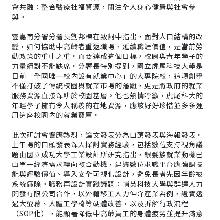
會共融：整合醫療社福資源，關注全人身心健康與社會參
與。
雲嘉南分署分署長劉邦棟在致詞中指出，面對人口結構的改
變，如何協助中高齡者重返職場、延續職涯價值，是當前勞
動政策的重中之重。而要達成這個目標，校園與青年學子的
力量絕對不能缺席。分署長特別提到，國立虎尾科技大學是
目前「全國唯一校內設有就業中心」的大專院校，這項創舉
不僅打破了傳統校園與就業市場的藩籬，更是將政府的就業
服務資源直接深耕於校園基層。他也熱情呼籲，虎尾科大的
年輕學子擁有令人稱羨的在地資源，應該好好珍惜並多多運
用這座校園內的就業寶庫。
此次研討會響應熱烈，論文發表分為口頭發表與海報發表。
上午場的口頭發表深入探討實務經驗，包括數位支持視角議
題由國立成功大學工業設計所研究指出，銀髮族就業動機已
由單一經濟需求轉向複合動機，建議數位求職平台應強調技
能與經驗價值、導入安全可視化設計，避免長者先因年齡被
系統篩除。職務再設計實踐議題：輔英科技大學與群達人力
開發有限公司合作，以外籍移工人力仲介產業為例，證實透
過大螢幕、人體工學椅等硬體改善，以及拆解行政流程
（SOP化），能顯著降低中高齡員工的身體疲勞並提升滿意