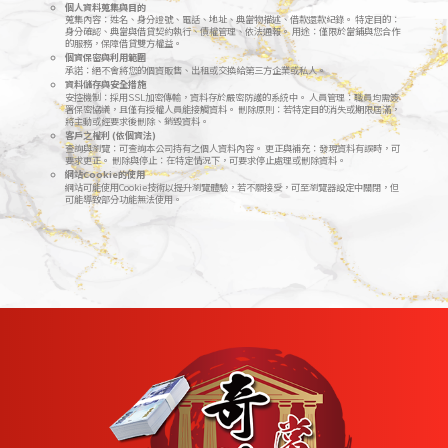
個人資料蒐集與目的
蒐集內容：姓名、身分證號、電話、地址、典當物描述、借款還款紀錄。 特定目的：
身分確認、典當與借貸契約執行、債權管理、依法通報。 用途：僅限於當鋪與您合作
的服務，保障借貸雙方權益。
個資保密與利用範圍
承諾：絕不會將您的個資販售、出租或交換給第三方企業或私人。
資料儲存與安全措施
安控機制：採用SSL加密傳輸，資料存於嚴密防護的系統中。 人員管理：職員均需簽
署保密協議，且僅有授權人員能接觸資料。 刪除原則：若特定目的消失或期限屆滿，
將主動或經要求後刪除、銷毀資料。
客戶之權利 (依個資法)
查詢與瀏覽：可查詢本公司持有之個人資料內容。 更正與補充：發現資料有誤時，可
要求更正。 刪除與停止：在特定情況下，可要求停止處理或刪除資料。
網站Cookie的使用
網站可能使用Cookie技術以提升瀏覽體驗，若不願接受，可至瀏覽器設定中關閉，但
可能導致部分功能無法使用。