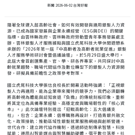
新聞 2026-06-02 台灣好報
隨著全球邁入超高齡社會，如何有效開發與運用銀髮人力資
源，已成為國家發展與企業永續經營（ESG與DEI）的關鍵
指標。由雲林縣政府、雲林縣政府勞動暨青年事務發展處主
辦，雲林銀髮人才服務據點與國立虎尾科技大學休閒遊憩系
承辦的「2026年第一屆『中高齡者及高齡者就業促進』銀髮
人才服務學術研討會暨倡議論壇」，於5月29日盛大舉行。
此屆大會首創匯集產、官、學、研各界專家，共同探討中高
齡就業趨勢、職場代間協作及數位轉型下的銀髮人力資源開
發，研擬具備前瞻性之政策參考對策。
國立虎尾科技大學張信良校長於開幕活動時強調：「正視銀
髮人力再運用，能為企業帶來獨特的競爭力。我們必須翻轉
將高齡視為體能與認知衰退『負擔』的傳統刻板印象，重新
將其定位為具備專業經驗、高穩定度與職場韌性的『核心資
本』。」此次論壇特別提出「迎戰高齡化：五大倡議支
柱」，包含：企業永續：倡導職務再設計，打造青銀共融文
化。政策接軌：推動區域性銀髮就業服務網絡與創新營運。
世代合作：建立跨代協作機制，透過師徒制傳承智慧。科技
賦能：運用AI智能媒合與智慧輔助硬體，弭平數位落差。社