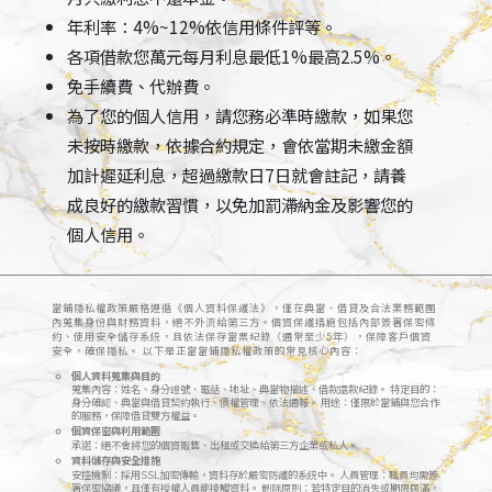
年利率：4%~12%依信用條件評等。
各項借款您萬元每月利息最低1%最高2.5%。
免手續費、代辦費。
為了您的個人信用，請您務必準時繳款，如果您
未按時繳款，依據合約規定，會依當期未繳金額
加計遲延利息，超過繳款日7日就會註記，請養
成良好的繳款習慣，以免加罰滯納金及影響您的
個人信用。
當鋪隱私權政策嚴格遵循《個人資料保護法》，僅在典當、借貸及合法業務範圍
內蒐集身份與財務資料，絕不外流給第三方。個資保護措施包括內部簽署保密條
約、使用安全儲存系統，且依法保存當票紀錄（通常至少5年），保障客戶個資
安全，確保隱私。 以下是正當當鋪隱私權政策的常見核心內容：
個人資料蒐集與目的
蒐集內容：姓名、身分證號、電話、地址、典當物描述、借款還款紀錄。 特定目的：
身分確認、典當與借貸契約執行、債權管理、依法通報。 用途：僅限於當鋪與您合作
的服務，保障借貸雙方權益。
個資保密與利用範圍
承諾：絕不會將您的個資販售、出租或交換給第三方企業或私人。
資料儲存與安全措施
安控機制：採用SSL加密傳輸，資料存於嚴密防護的系統中。 人員管理：職員均需簽
署保密協議，且僅有授權人員能接觸資料。 刪除原則：若特定目的消失或期限屆滿，